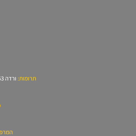
תרומות:
ורדה 054-528-2863
כ
המרפא