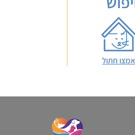
יפוש
מצו חתול