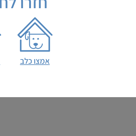
חזרו לח
אמצו כלב
א