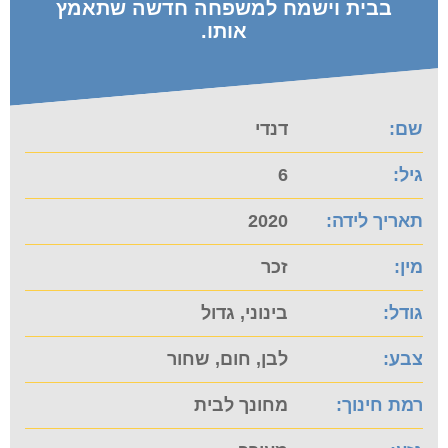
בבית וישמח למשפחה חדשה שתאמץ
אותו.
שם:
דנדי
גיל:
6
תאריך לידה:
2020
מין:
זכר
גודל:
בינוני, גדול
צבע:
לבן, חום, שחור
רמת חינוך:
מחונך לבית